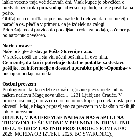
lahko vseeno traja več delovnih dni. Vsak kupec je obveščen o
predvidenem roku proizvodnje, obveščen je tudi, ko gre pošiljka na
pošto.
Običajno so naročila odposlana naslednji delovni dan po prejetju
naročila oz. plačila v primeru, da je izdelek na zalogi.
Pridružujemo si pravico do podaljšanja roka za oddajo, o čemer pa
bo naročnik obveščen.
Način dostave
Naše pošiljke dostavlja
Pošta Slovenije d.o.o.
V strošek pošiljanja sta vključeni poštnina in ovojnina.
Če menite, da kurir potrebuje dodatne podatke za dostavo
pošiljke, za informacije o dostavi uporabite polje »Opomba«
v
postopku oddaje naročila.
Osebni prevzem
Po dogovoru lahko izdelke iz naše trgovine prevzamete tudi na
našem naslovu Magajnova ulica 1, 1231 Ljubljana Črnuče. V
primeru osebnega prevzema bo ponudnik kupca po elektronski pošti
obvestil, kdaj je blago pripravljeno za prevzem in v kakšnih rokih jih
lahko prevzame.
OBJEKT, V KATEREM SE NAHAJA NAŠA SPLETNA
TRGOVINA JE ŠE VEDNO V PRENOVI IN TRENUTNO
DELUJE BREZ LASTNIH PROSTOROV.
S POMLADJO
2026, MORDA OB IZTEKU 2025, BO SVARUNICA