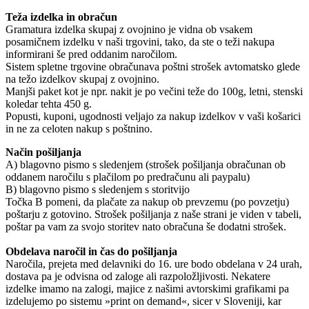
Teža izdelka in obračun
Gramatura izdelka skupaj z ovojnino je vidna ob vsakem
posamičnem izdelku v naši trgovini, tako, da ste o teži nakupa
informirani še pred oddanim naročilom.
Sistem spletne trgovine obračunava poštni strošek avtomatsko glede
na težo izdelkov skupaj z ovojnino.
Manjši paket kot je npr. nakit je po večini teže do 100g, letni, stenski
koledar tehta 450 g.
Popusti, kuponi, ugodnosti veljajo za nakup izdelkov v vaši košarici
in ne za celoten nakup s poštnino.
Način pošiljanja
A) blagovno pismo s sledenjem (strošek pošiljanja obračunan ob
oddanem naročilu s plačilom po predračunu ali paypalu)
B) blagovno pismo s sledenjem s storitvijo
Točka B pomeni, da plačate za nakup ob prevzemu (po povzetju)
poštarju z gotovino. Strošek pošiljanja z naše strani je viden v tabeli,
poštar pa vam za svojo storitev nato obračuna še dodatni strošek.
Obdelava naročil in čas do pošiljanja
Naročila, prejeta med delavniki do 16. ure bodo obdelana v 24 urah,
dostava pa je odvisna od zaloge ali razpoložljivosti. Nekatere
izdelke imamo na zalogi, majice z našimi avtorskimi grafikami pa
izdelujemo po sistemu »print on demand«, sicer v Sloveniji, kar