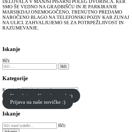
DELOVALA V MANJŠI PISARNI POLEG DVORIŠČA. KER
SMO ŠE VEDNO NA GRADBIŠČU IN JE PARKIRANJE
MARSIKDAJ ONEMOGOČENO, TRENUTNO PREDAMO
NAROČENO BLAGO NA TELEFONSKI POZIV KAR ZUNAJ
NA ULICI. ZAHVALJUJEMO SE ZA POTRPEŽLJIVOST IN
RAZUMEVANJE.
Iskanje
Išči:
Kategorije
Kategorije
Newsletter - Keep in touch :)
Prijava na naše novičke :)
Iskanje
Išči:
Iskanje