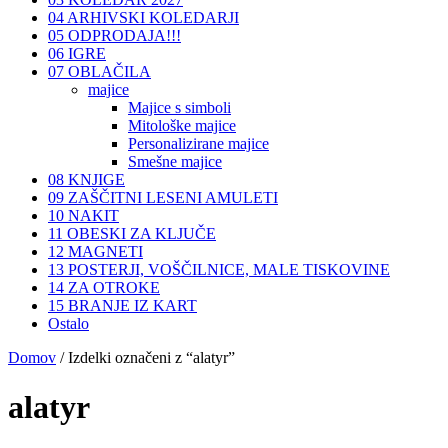
04 ARHIVSKI KOLEDARJI
05 ODPRODAJA!!!
06 IGRE
07 OBLAČILA
majice
Majice s simboli
Mitološke majice
Personalizirane majice
Smešne majice
08 KNJIGE
09 ZAŠČITNI LESENI AMULETI
10 NAKIT
11 OBESKI ZA KLJUČE
12 MAGNETI
13 POSTERJI, VOŠČILNICE, MALE TISKOVINE
14 ZA OTROKE
15 BRANJE IZ KART
Ostalo
Domov
/ Izdelki označeni z “alatyr”
alatyr