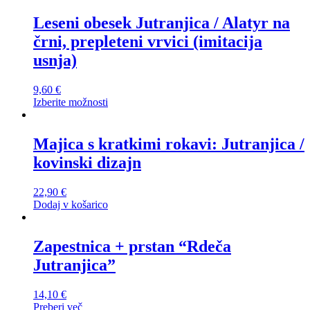
Leseni obesek Jutranjica / Alatyr na
črni, prepleteni vrvici (imitacija
usnja)
9,60
€
Izberite možnosti
Ta
izdelek
ima
Majica s kratkimi rokavi: Jutranjica /
več
kovinski dizajn
različic.
Možnosti
lahko
22,90
€
izberete
Dodaj v košarico
na
strani
izdelka
Zapestnica + prstan “Rdeča
Jutranjica”
14,10
€
Preberi več