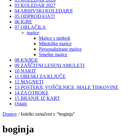
03 KOLEDAR 2027
04 ARHIVSKI KOLEDARJI
05 ODPRODAJA!!!
06 IGRE
07 OBLAČILA
majice
Majice s simboli
Mitološke majice
Personalizirane majice
Smešne majice
08 KNJIGE
09 ZAŠČITNI LESENI AMULETI
10 NAKIT
11 OBESKI ZA KLJUČE
12 MAGNETI
13 POSTERJI, VOŠČILNICE, MALE TISKOVINE
14 ZA OTROKE
15 BRANJE IZ KART
Ostalo
Domov
/ Izdelki označeni z “boginja”
boginja